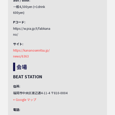
adv / door:
一般4,500yen (+1drink
600yen)
Pコード:
https://w.pia.jp/t/fabkana
no/
サイト:
https://kananosenritsu.jp/
news/6363
会場
BEAT STATION
住所:
福岡市中央区渡辺通4-11-4
〒810-0004
+ Google マップ
電話: