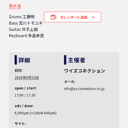
黒木渚
Drums 工藤明
カレンダーに追加
Bass 宮川トモユキ
Guitar 井手上誠
Keyboard 多畠幸良
詳細
主催者
ワイズコネクション
日付:
2026年9月23日
メール:
open / start:
info@ys-connection.co.jp
17:00 / 17:30
adv / door:
6,900yen (+1drink 600yen)
サイト: