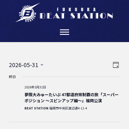
Skip
to
content
ビ
イ
2026-05-31
D
日
ベ
ュ
a
終日
付
ン
y
ー
を
2026年5月31日
ト
選
の
夢限大みゅーたいぷ 47都道府県制覇の旅「スーパー
択
ビ
ポジション 〜スピンアップ編〜」福岡公演
ナ
ュ
BEAT STATION
福岡市中央区渡辺通4-11-4
ビ
ー
ゲ
ナ