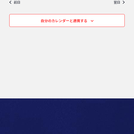
ー
前日
翌日
ビ
シ
ゲ
ョ
自分のカレンダーと連携する
ー
ン
シ
ョ
ン